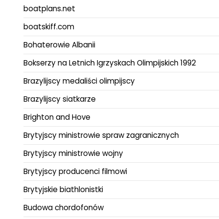
boatplans.net
boatskiff.com
Bohaterowie Albanii
Bokserzy na Letnich Igrzyskach Olimpijskich 1992
Brazylijscy medaliści olimpijscy
Brazylijscy siatkarze
Brighton and Hove
Brytyjscy ministrowie spraw zagranicznych
Brytyjscy ministrowie wojny
Brytyjscy producenci filmowi
Brytyjskie biathlonistki
Budowa chordofonów