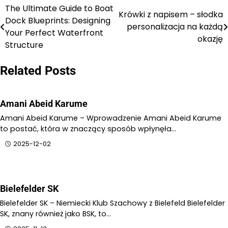
The Ultimate Guide to Boat
Nawigacja
Krówki z napisem – słodka
Dock Blueprints: Designing
personalizacja na każdą
wpisu
Your Perfect Waterfront
okazję
Structure
Related Posts
Amani Abeid Karume
Amani Abeid Karume – Wprowadzenie Amani Abeid Karume
to postać, która w znaczący sposób wpłynęła…
2025-12-02
Bielefelder SK
Bielefelder SK – Niemiecki Klub Szachowy z Bielefeld Bielefelder
SK, znany również jako BSK, to…