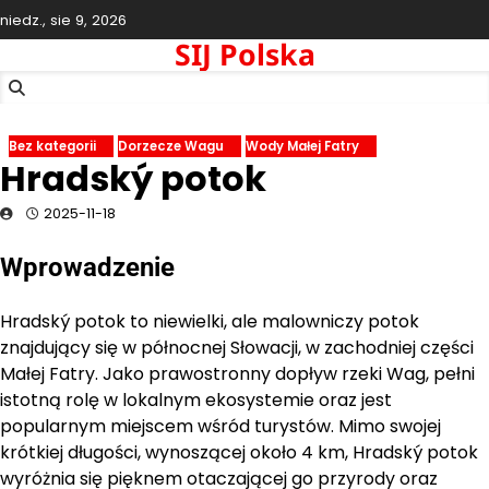
Skip
niedz., sie 9, 2026
to
SIJ Polska
content
Bez kategorii
Dorzecze Wagu
Wody Małej Fatry
Hradský potok
2025-11-18
Wprowadzenie
Hradský potok to niewielki, ale malowniczy potok
znajdujący się w północnej Słowacji, w zachodniej części
Małej Fatry. Jako prawostronny dopływ rzeki Wag, pełni
istotną rolę w lokalnym ekosystemie oraz jest
popularnym miejscem wśród turystów. Mimo swojej
krótkiej długości, wynoszącej około 4 km, Hradský potok
wyróżnia się pięknem otaczającej go przyrody oraz