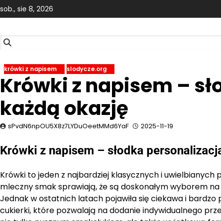
Skip
sob., sie 8, 2026
to
content
krówki z napisem
slodycze.org
Krówki z napisem – sł
każdą okazję
sPvdN6npOU5X8z7LYDuOeetMMd6YaF
2025-11-19
Krówki z napisem – słodka personalizacj
Krówki to jeden z najbardziej klasycznych i uwielbianych
mleczny smak sprawiają, że są doskonałym wyborem na ró
Jednak w ostatnich latach pojawiła się ciekawa i bardzo
cukierki, które pozwalają na dodanie indywidualnego przek