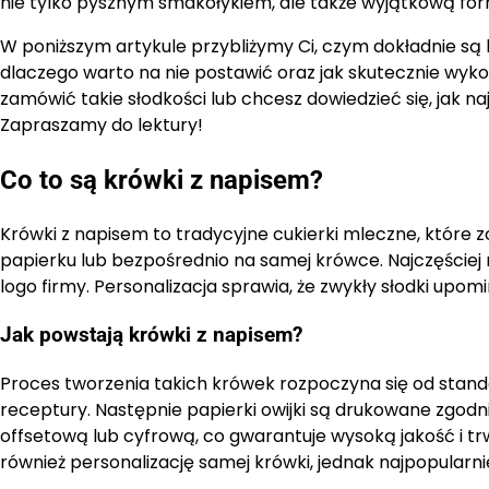
nie tylko pysznym smakołykiem, ale także wyjątkową f
W poniższym artykule przybliżymy Ci, czym dokładnie są kr
dlaczego warto na nie postawić oraz jak skutecznie wykor
zamówić takie słodkości lub chcesz dowiedzieć się, jak naj
Zapraszamy do lektury!
Co to są krówki z napisem?
Krówki z napisem to tradycyjne cukierki mleczne, które
papierku lub bezpośrednio na samej krówce. Najczęściej 
logo firmy. Personalizacja sprawia, że zwykły słodki upom
Jak powstają krówki z napisem?
Proces tworzenia takich krówek rozpoczyna się od stan
receptury. Następnie papierki owijki są drukowane zgo
offsetową lub cyfrową, co gwarantuje wysoką jakość i tr
również personalizację samej krówki, jednak najpopularn