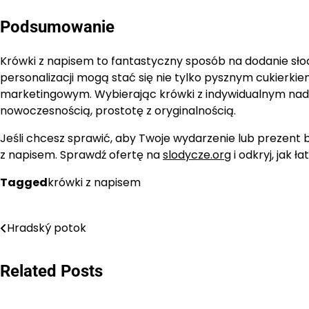
Podsumowanie
Krówki z napisem to fantastyczny sposób na dodanie słodki
personalizacji mogą stać się nie tylko pysznym cukierk
marketingowym. Wybierając krówki z indywidualnym nadru
nowoczesnością, prostotę z oryginalnością.
Jeśli chcesz sprawić, aby Twoje wydarzenie lub prezen
z napisem. Sprawdź ofertę na
slodycze.org
i odkryj, jak 
Tagged
krówki z napisem
Nawigacja
Hradský potok
wpisu
Related Posts