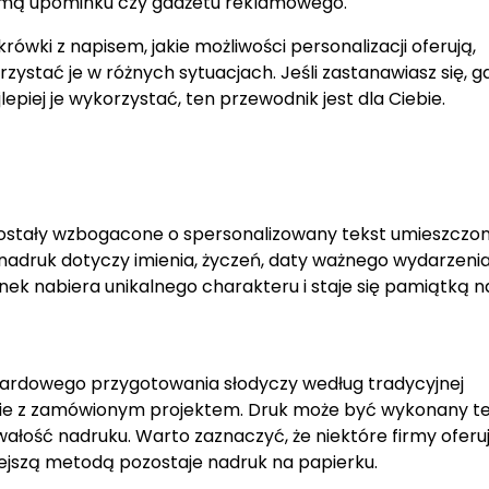
ormą upominku czy gadżetu reklamowego.
ówki z napisem, jakie możliwości personalizacji oferują,
zystać je w różnych sytuacjach. Jeśli zastanawiasz się, g
lepiej je wykorzystać, ten przewodnik jest dla Ciebie.
 zostały wzbogacone o spersonalizowany tekst umieszczo
nadruk dotyczy imienia, życzeń, daty ważnego wydarzenia
inek nabiera unikalnego charakteru i staje się pamiątką na
dardowego przygotowania słodyczy według tradycyjnej
dnie z zamówionym projektem. Druk może być wykonany t
wałość nadruku. Warto zaznaczyć, że niektóre firmy oferu
iejszą metodą pozostaje nadruk na papierku.