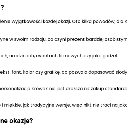
m?
nie wyjątkowości każdej okazji. Oto kilka powodów, dla 
ne w swoim rodzaju, co czyni prezent bardziej osobistym
ach, urodzinach, eventach firmowych czy jako gadżet
st, font, kolor czy grafikę, co pozwala dopasować słod
rsonalizacja krówek nie jest droższa niż zakup standar
iękkie, jak tradycyjne wersje, więc nikt nie traci na jako
żne okazje?