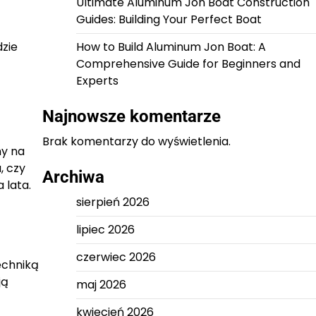
Ultimate Aluminum Jon Boat Construction
Guides: Building Your Perfect Boat
dzie
How to Build Aluminum Jon Boat: A
Comprehensive Guide for Beginners and
Experts
Najnowsze komentarze
Brak komentarzy do wyświetlenia.
ny na
, czy
Archiwa
 lata.
sierpień 2026
lipiec 2026
czerwiec 2026
echniką
ją
maj 2026
kwiecień 2026