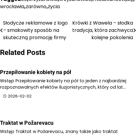
wrocławia
,
zarówno
,
życia
Słodycze reklamowe z logo
Krówki z Wawela – słodka
Nawigacja
– smakowity sposób na
tradycja, która zachwyca
wpisu
skuteczną promocję firmy
kolejne pokolenia
Related Posts
Przepiłowanie kobiety na pół
Wstęp Przepiłowanie kobiety na pół to jeden z najbardziej
rozpoznawalnych efektów iluzjonistycznych, który od lat…
2026-02-02
Traktat w Požarevacu
Wstęp Traktat w Požarevacu, znany także jako traktat