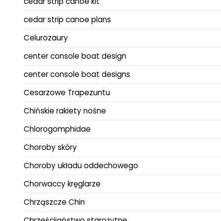
cedar strip canoe kit
cedar strip canoe plans
Celurozaury
center console boat design
center console boat designs
Cesarzowe Trapezuntu
Chińskie rakiety nośne
Chlorogomphidae
Choroby skóry
Choroby układu oddechowego
Chorwaccy kręglarze
Chrząszcze Chin
Chrześcijaństwo starożytne