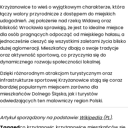
Krzyżanowice to wieś o wyjątkowym charakterze, która
łączy walory przyrodnicze z dostępem do miejskich
udogodnień. Jej położenie nad rzeką Widawą oraz
bliskość Wrocławia sprawiają, że jest to idealne miejsce
dla osób pragnących odpocząć od miejskiego hałasu, a
jednocześnie cieszyć się wszystkimi zaletami życia blisko
dużej aglomeracji. Mieszkańcy dbają o swoje tradycje
oraz aktywność sportową, co przyczynia się do
dynamicznego rozwoju społeczności lokalnej.
Dzięki różnorodnym atrakcjom turystycznym oraz
infrastrukturze sportowej Krzyżanowice stają się coraz
bardziej popularnym miejscem zarówno dla
mieszkańców Dolnego Śląska, jak i turystów
odwiedzających ten malowniczy region Polski.
Artykuł sporządzony na podstawie:
Wikipedia (PL)
.
Tagged
co
,
krzyżanowic
,
krzyżanowice
,
mieszkańców
,
się
,