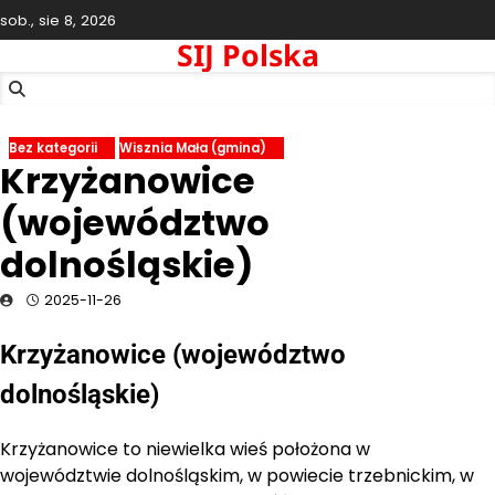
Skip
sob., sie 8, 2026
to
SIJ Polska
content
Bez kategorii
Wisznia Mała (gmina)
Krzyżanowice
(województwo
dolnośląskie)
2025-11-26
Krzyżanowice (województwo
dolnośląskie)
Krzyżanowice to niewielka wieś położona w
województwie dolnośląskim, w powiecie trzebnickim, w