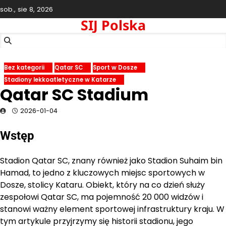
Skip
sob., sie 8, 2026
to
SIJ Polska
content
Bez kategorii
Qatar SC
Sport w Dosze
Stadiony lekkoatletyczne w Katarze
Qatar SC Stadium
2026-01-04
Wstęp
Stadion Qatar SC, znany również jako Stadion Suhaim bin
Hamad, to jedno z kluczowych miejsc sportowych w
Dosze, stolicy Kataru. Obiekt, który na co dzień służy
zespołowi Qatar SC, ma pojemność 20 000 widzów i
stanowi ważny element sportowej infrastruktury kraju. W
tym artykule przyjrzymy się historii stadionu, jego