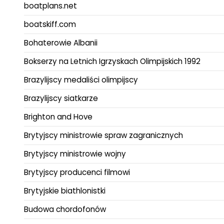
boatplans.net
boatskiff.com
Bohaterowie Albanii
Bokserzy na Letnich Igrzyskach Olimpijskich 1992
Brazylijscy medaliści olimpijscy
Brazylijscy siatkarze
Brighton and Hove
Brytyjscy ministrowie spraw zagranicznych
Brytyjscy ministrowie wojny
Brytyjscy producenci filmowi
Brytyjskie biathlonistki
Budowa chordofonów