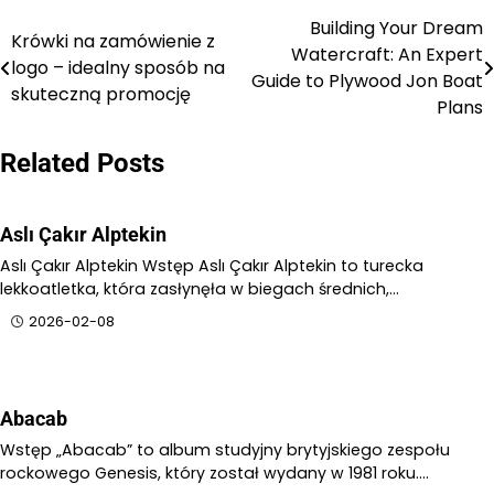
Building Your Dream
Nawigacja
Krówki na zamówienie z
Watercraft: An Expert
logo – idealny sposób na
wpisu
Guide to Plywood Jon Boat
skuteczną promocję
Plans
Related Posts
Aslı Çakır Alptekin
Aslı Çakır Alptekin Wstęp Aslı Çakır Alptekin to turecka
lekkoatletka, która zasłynęła w biegach średnich,…
2026-02-08
Abacab
Wstęp „Abacab” to album studyjny brytyjskiego zespołu
rockowego Genesis, który został wydany w 1981 roku.…