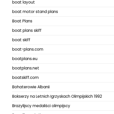
boat layout
boat motor stand plans
Boat Plans
boat plans skiff
boat skiff
boat-plans.com
boatplans.eu
boatplans.net
boatskiff.com
Bohaterowie Albanii
Bokserzy na Letnich Igrzyskach Olimpijskich 1992
Brazylijscy medaliści olimpijscy