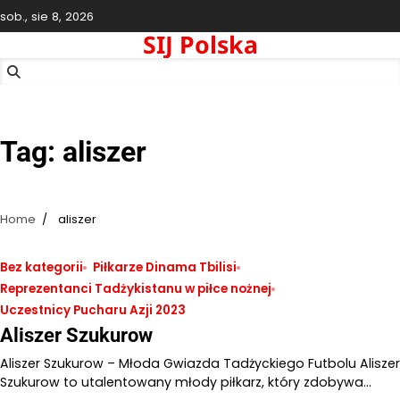
Skip
sob., sie 8, 2026
to
SIJ Polska
content
Tag:
aliszer
Home
aliszer
Bez kategorii
Piłkarze Dinama Tbilisi
Reprezentanci Tadżykistanu w piłce nożnej
Uczestnicy Pucharu Azji 2023
Aliszer Szukurow
Aliszer Szukurow – Młoda Gwiazda Tadżyckiego Futbolu Aliszer
Szukurow to utalentowany młody piłkarz, który zdobywa…