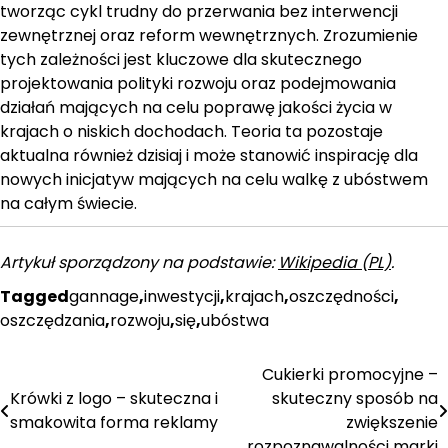
tworząc cykl trudny do przerwania bez interwencji
zewnętrznej oraz reform wewnętrznych. Zrozumienie
tych zależności jest kluczowe dla skutecznego
projektowania polityki rozwoju oraz podejmowania
działań mających na celu poprawę jakości życia w
krajach o niskich dochodach. Teoria ta pozostaje
aktualna również dzisiaj i może stanowić inspirację dla
nowych inicjatyw mających na celu walkę z ubóstwem
na całym świecie.
Artykuł sporządzony na podstawie:
Wikipedia (PL)
.
Tagged
gannage
,
inwestycji
,
krajach
,
oszczędności
,
oszczędzania
,
rozwoju
,
się
,
ubóstwa
Cukierki promocyjne –
Nawigacja
Krówki z logo – skuteczna i
skuteczny sposób na
wpisu
smakowita forma reklamy
zwiększenie
rozpoznawalności marki