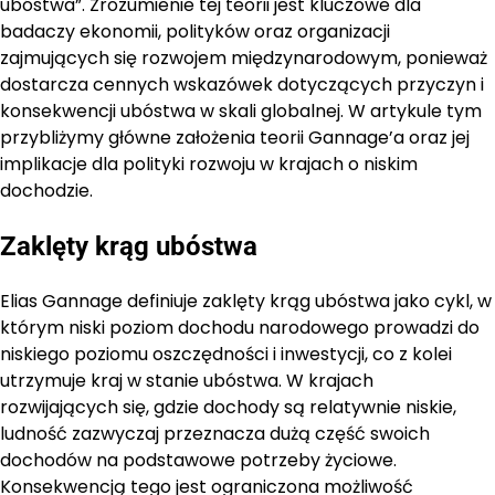
ubóstwa”. Zrozumienie tej teorii jest kluczowe dla
badaczy ekonomii, polityków oraz organizacji
zajmujących się rozwojem międzynarodowym, ponieważ
dostarcza cennych wskazówek dotyczących przyczyn i
konsekwencji ubóstwa w skali globalnej. W artykule tym
przybliżymy główne założenia teorii Gannage’a oraz jej
implikacje dla polityki rozwoju w krajach o niskim
dochodzie.
Zaklęty krąg ubóstwa
Elias Gannage definiuje zaklęty krąg ubóstwa jako cykl, w
którym niski poziom dochodu narodowego prowadzi do
niskiego poziomu oszczędności i inwestycji, co z kolei
utrzymuje kraj w stanie ubóstwa. W krajach
rozwijających się, gdzie dochody są relatywnie niskie,
ludność zazwyczaj przeznacza dużą część swoich
dochodów na podstawowe potrzeby życiowe.
Konsekwencją tego jest ograniczona możliwość