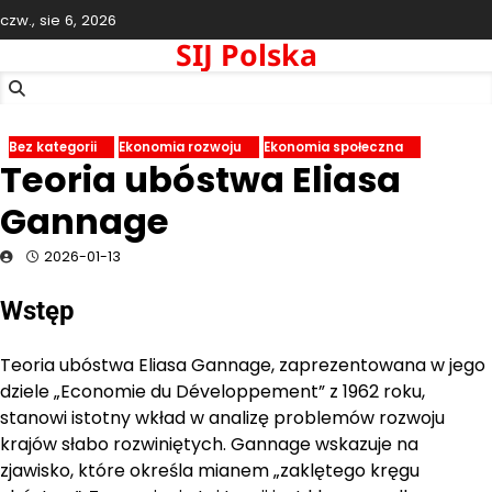
Skip
czw., sie 6, 2026
to
SIJ Polska
content
Bez kategorii
Ekonomia rozwoju
Ekonomia społeczna
Teoria ubóstwa Eliasa
Gannage
2026-01-13
Wstęp
Teoria ubóstwa Eliasa Gannage, zaprezentowana w jego
dziele „Economie du Développement” z 1962 roku,
stanowi istotny wkład w analizę problemów rozwoju
krajów słabo rozwiniętych. Gannage wskazuje na
zjawisko, które określa mianem „zaklętego kręgu