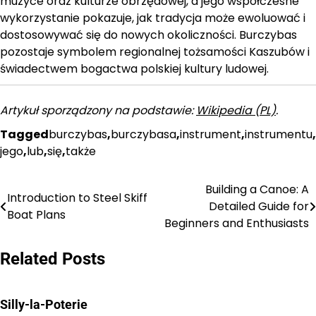
muzyce oraz kulturze obrzędowej, a jego współczesne
wykorzystanie pokazuje, jak tradycja może ewoluować i
dostosowywać się do nowych okoliczności. Burczybas
pozostaje symbolem regionalnej tożsamości Kaszubów i
świadectwem bogactwa polskiej kultury ludowej.
Artykuł sporządzony na podstawie:
Wikipedia (PL)
.
Tagged
burczybas
,
burczybasa
,
instrument
,
instrumentu
,
jego
,
lub
,
się
,
także
Building a Canoe: A
Nawigacja
Introduction to Steel Skiff
Detailed Guide for
Boat Plans
wpisu
Beginners and Enthusiasts
Related Posts
Silly-la-Poterie