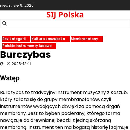
Skip
niedz., sie 9, 2026
to
SIJ Polska
content
Bez kategorii
Kultura kaszubska
Membranofony
Polskie instrumenty ludowe
Burczybas
2025-12-11
Wstęp
Burczybas to tradycyjny instrument muzyczny z Kaszub,
który zalicza się do grupy membranofonów, czyli
instrumentów wydających dźwięki za pomocą drgań
membrany. Jest to bęben pocierany, którego forma
nawiązuje do drewnianej beczki z jedną skórzaną
membraną. Instrument ten ma bogatą historię i zajmuje