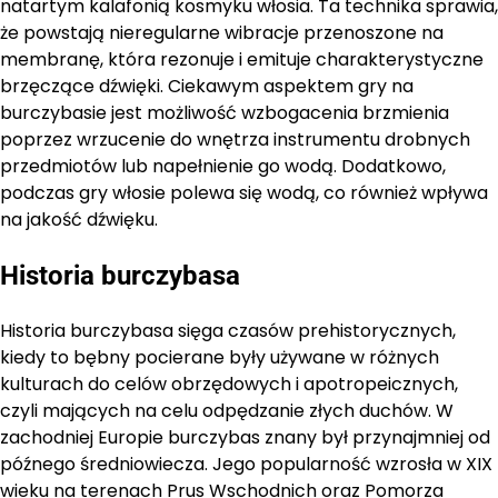
natartym kalafonią kosmyku włosia. Ta technika sprawia,
że powstają nieregularne wibracje przenoszone na
membranę, która rezonuje i emituje charakterystyczne
brzęczące dźwięki. Ciekawym aspektem gry na
burczybasie jest możliwość wzbogacenia brzmienia
poprzez wrzucenie do wnętrza instrumentu drobnych
przedmiotów lub napełnienie go wodą. Dodatkowo,
podczas gry włosie polewa się wodą, co również wpływa
na jakość dźwięku.
Historia burczybasa
Historia burczybasa sięga czasów prehistorycznych,
kiedy to bębny pocierane były używane w różnych
kulturach do celów obrzędowych i apotropeicznych,
czyli mających na celu odpędzanie złych duchów. W
zachodniej Europie burczybas znany był przynajmniej od
późnego średniowiecza. Jego popularność wzrosła w XIX
wieku na terenach Prus Wschodnich oraz Pomorza