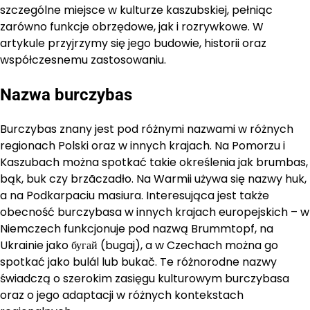
szczególne miejsce w kulturze kaszubskiej, pełniąc
zarówno funkcje obrzędowe, jak i rozrywkowe. W
artykule przyjrzymy się jego budowie, historii oraz
współczesnemu zastosowaniu.
Nazwa burczybas
Burczybas znany jest pod różnymi nazwami w różnych
regionach Polski oraz w innych krajach. Na Pomorzu i
Kaszubach można spotkać takie określenia jak brumbas,
bąk, buk czy brzãczadło. Na Warmii używa się nazwy huk,
a na Podkarpaciu masiura. Interesująca jest także
obecność burczybasa w innych krajach europejskich – w
Niemczech funkcjonuje pod nazwą Brummtopf, na
Ukrainie jako бугай (bugaj), a w Czechach można go
spotkać jako bulál lub bukač. Te różnorodne nazwy
świadczą o szerokim zasięgu kulturowym burczybasa
oraz o jego adaptacji w różnych kontekstach