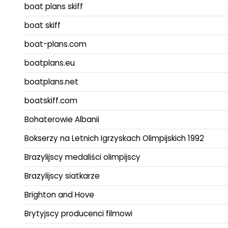
boat plans skiff
boat skiff
boat-plans.com
boatplans.eu
boatplans.net
boatskiff.com
Bohaterowie Albanii
Bokserzy na Letnich Igrzyskach Olimpijskich 1992
Brazylijscy medaliści olimpijscy
Brazylijscy siatkarze
Brighton and Hove
Brytyjscy producenci filmowi