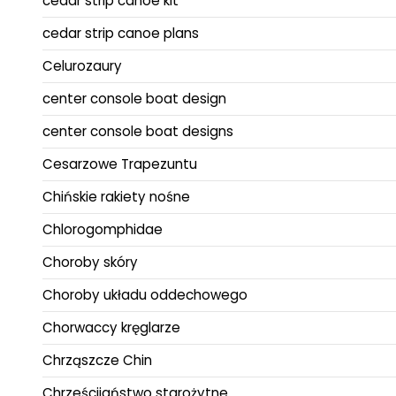
cedar strip canoe kit
cedar strip canoe plans
Celurozaury
center console boat design
center console boat designs
Cesarzowe Trapezuntu
Chińskie rakiety nośne
Chlorogomphidae
Choroby skóry
Choroby układu oddechowego
Chorwaccy kręglarze
Chrząszcze Chin
Chrześcijaństwo starożytne