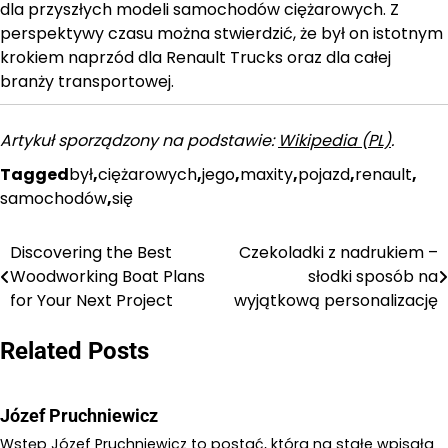
dla przyszłych modeli samochodów ciężarowych. Z
perspektywy czasu można stwierdzić, że był on istotnym
krokiem naprzód dla Renault Trucks oraz dla całej
branży transportowej.
Artykuł sporządzony na podstawie:
Wikipedia (PL)
.
Tagged
był
,
ciężarowych
,
jego
,
maxity
,
pojazd
,
renault
,
samochodów
,
się
Discovering the Best
Czekoladki z nadrukiem –
Nawigacja
Woodworking Boat Plans
słodki sposób na
wpisu
for Your Next Project
wyjątkową personalizację
Related Posts
Józef Pruchniewicz
Wstęp Józef Pruchniewicz to postać, która na stałe wpisała