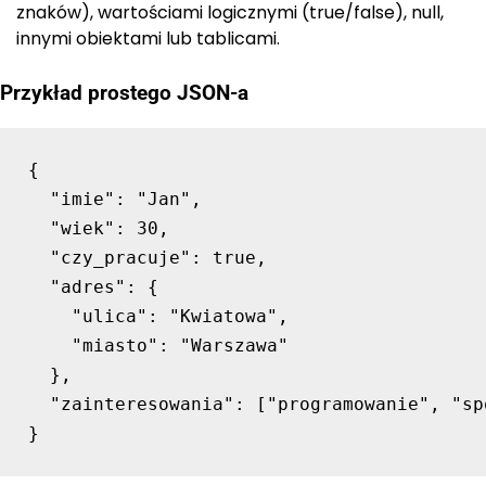
znaków), wartościami logicznymi (true/false), null,
innymi obiektami lub tablicami.
Przykład prostego JSON-a
{

  "imie": "Jan",

  "wiek": 30,

  "czy_pracuje": true,

  "adres": {

    "ulica": "Kwiatowa",

    "miasto": "Warszawa"

  },

  "zainteresowania": ["programowanie", "sp
}