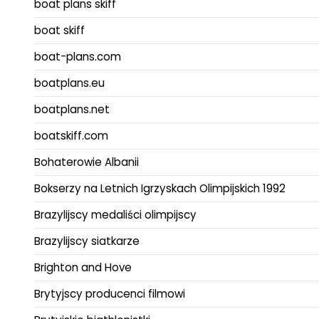
boat plans skiff
boat skiff
boat-plans.com
boatplans.eu
boatplans.net
boatskiff.com
Bohaterowie Albanii
Bokserzy na Letnich Igrzyskach Olimpijskich 1992
Brazylijscy medaliści olimpijscy
Brazylijscy siatkarze
Brighton and Hove
Brytyjscy producenci filmowi