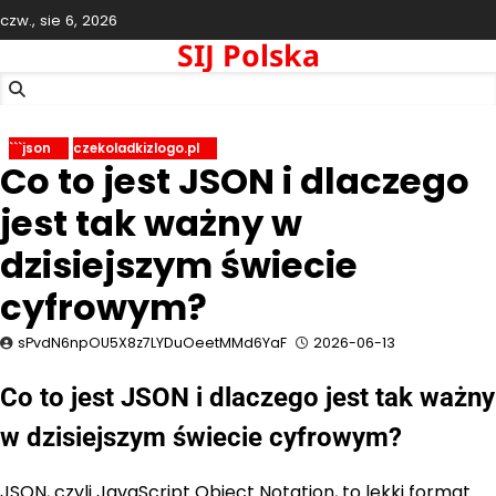
Skip
czw., sie 6, 2026
to
SIJ Polska
content
```json
czekoladkizlogo.pl
Co to jest JSON i dlaczego
jest tak ważny w
dzisiejszym świecie
cyfrowym?
sPvdN6npOU5X8z7LYDuOeetMMd6YaF
2026-06-13
Co to jest JSON i dlaczego jest tak ważny
w dzisiejszym świecie cyfrowym?
JSON, czyli JavaScript Object Notation, to lekki format