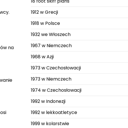
18 foot skiff plans
1912 w Grecji
awcy.
1918 w Polsce
1932 we Włoszech
1967 w Niemczech
łów na
1968 w Azji
1973 w Czechosłowacji
1973 w Niemczech
owanie
1974 w Czechosłowacji
1992 w Indonezji
1992 w lekkoatletyce
osi
1999 w kolarstwie