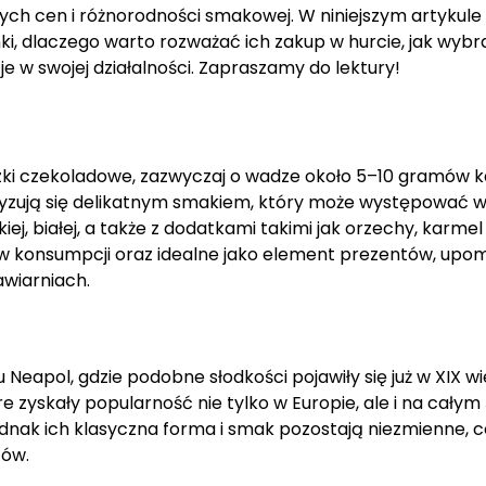
ych cen i różnorodności smakowej. W niniejszym artykule
nki, dlaczego warto rozważać ich zakup w hurcie, jak wybr
e w swojej działalności. Zapraszamy do lektury!
iczki czekoladowe, zazwyczaj o wadze około 5–10 gramów k
yzują się delikatnym smakiem, który może występować 
ej, białej, a także z dodatkami takimi jak orzechy, karmel
w konsumpcji oraz idealne jako element prezentów, upo
awiarniach.
eapol, gdzie podobne słodkości pojawiły się już w XIX wi
 zyskały popularność nie tylko w Europie, ale i na całym 
dnak ich klasyczna forma i smak pozostają niezmienne, c
tów.