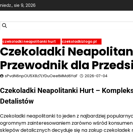
Skip
niedz., sie 9, 2026
to
content
czekoladki neapolitanki hurt
czekoladkizlogo.pl
Czekoladki Neapolita
Przewodnik dla Przeds
sPvdN6npOU5X8z7LYDuOeetMMd6YaF
2026-07-04
Czekoladki Neapolitanki Hurt – Komplek
Detalistów
Czekoladki neapolitanki to jeden z najbardziej popularny
ogromnym zainteresowaniem zarówno wśród konsumentów 
sklepów detalicznych decyduje się na zakup czekoladek 