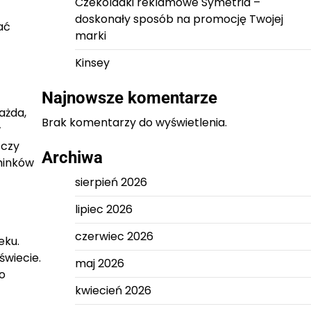
Czekoladki reklamowe Symetria –
doskonały sposób na promocję Twojej
ać
marki
Kinsey
Najnowsze komentarze
ażda,
Brak komentarzy do wyświetlenia.
w
 czy
Archiwa
minków
sierpień 2026
lipiec 2026
czerwiec 2026
eku.
świecie.
maj 2026
o
kwiecień 2026