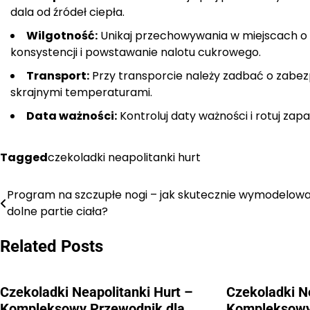
dala od źródeł ciepła.
Wilgotność:
Unikaj przechowywania w miejscach o 
konsystencji i powstawanie nalotu cukrowego.
Transport:
Przy transporcie należy zadbać o zabe
skrajnymi temperaturami.
Data ważności:
Kontroluj daty ważności i rotuj zapa
Tagged
czekoladki neapolitanki hurt
Program na szczupłe nogi – jak skutecznie wymodelow
Nawigacja
dolne partie ciała?
wpisu
Related Posts
Czekoladki Neapolitanki Hurt –
Czekoladki N
Kompleksowy Przewodnik dla
Kompleksowy