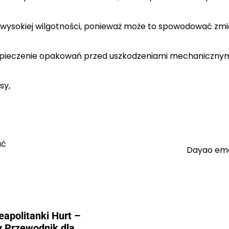
wysokiej wilgotności, ponieważ może to spowodować zm
zpieczenie opakowań przed uszkodzeniami mechanicznym
sy,
ać
Dayao eme
eapolitanki Hurt –
 Przewodnik dla