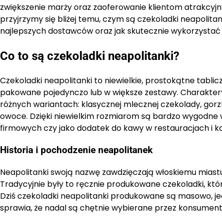
zwiększenie marży oraz zaoferowanie klientom atrakcyjn
przyjrzymy się bliżej temu, czym są czekoladki neapolita
najlepszych dostawców oraz jak skutecznie wykorzystać j
Co to są czekoladki neapolitanki?
Czekoladki neapolitanki to niewielkie, prostokątne tabl
pakowane pojedynczo lub w większe zestawy. Charakter
różnych wariantach: klasycznej mlecznej czekolady, gorzki
owoce. Dzięki niewielkim rozmiarom są bardzo wygodne 
firmowych czy jako dodatek do kawy w restauracjach i k
Historia i pochodzenie neapolitanek
Neapolitanki swoją nazwę zawdzięczają włoskiemu miastu N
Tradycyjnie były to ręcznie produkowane czekoladki, które
Dziś czekoladki neapolitanki produkowane są masowo, je
sprawia, że nadal są chętnie wybierane przez konsumen