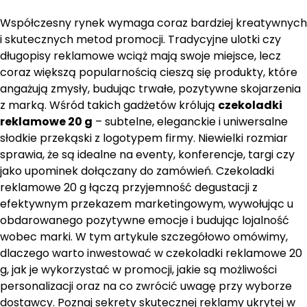
Współczesny rynek wymaga coraz bardziej kreatywnych
i skutecznych metod promocji. Tradycyjne ulotki czy
długopisy reklamowe wciąż mają swoje miejsce, lecz
coraz większą popularnością cieszą się produkty, które
angażują zmysły, budując trwałe, pozytywne skojarzenia
z marką. Wśród takich gadżetów królują
czekoladki
reklamowe 20 g
– subtelne, eleganckie i uniwersalne
słodkie przekąski z logotypem firmy. Niewielki rozmiar
sprawia, że są idealne na eventy, konferencje, targi czy
jako upominek dołączany do zamówień. Czekoladki
reklamowe 20 g łączą przyjemność degustacji z
efektywnym przekazem marketingowym, wywołując u
obdarowanego pozytywne emocje i budując lojalność
wobec marki. W tym artykule szczegółowo omówimy,
dlaczego warto inwestować w czekoladki reklamowe 20
g, jak je wykorzystać w promocji, jakie są możliwości
personalizacji oraz na co zwrócić uwagę przy wyborze
dostawcy. Poznaj sekrety skutecznej reklamy ukrytej w