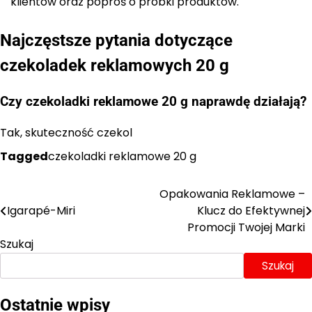
klientów oraz poproś o próbki produktów.
Najczęstsze pytania dotyczące
czekoladek reklamowych 20 g
Czy czekoladki reklamowe 20 g naprawdę działają?
Tak, skuteczność czekol
Tagged
czekoladki reklamowe 20 g
Opakowania Reklamowe –
Nawigacja
Igarapé-Miri
Klucz do Efektywnej
wpisu
Promocji Twojej Marki
Szukaj
Szukaj
Ostatnie wpisy