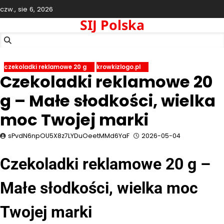
Skip
czw., sie 6, 2026
to
SIJ Polska
content
czekoladki reklamowe 20 g
krowkizlogo.pl
Czekoladki reklamowe 20
g – Małe słodkości, wielka
moc Twojej marki
sPvdN6npOU5X8z7LYDuOeetMMd6YaF
2026-05-04
Czekoladki reklamowe 20 g –
Małe słodkości, wielka moc
Twojej marki