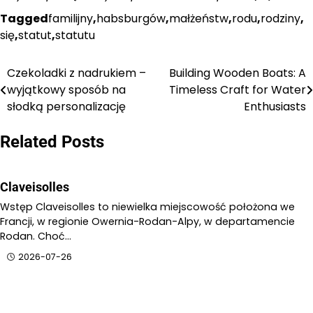
Tagged
familijny
,
habsburgów
,
małżeństw
,
rodu
,
rodziny
,
się
,
statut
,
statutu
Czekoladki z nadrukiem –
Building Wooden Boats: A
Nawigacja
wyjątkowy sposób na
Timeless Craft for Water
wpisu
słodką personalizację
Enthusiasts
Related Posts
Claveisolles
Wstęp Claveisolles to niewielka miejscowość położona we
Francji, w regionie Owernia-Rodan-Alpy, w departamencie
Rodan. Choć…
2026-07-26