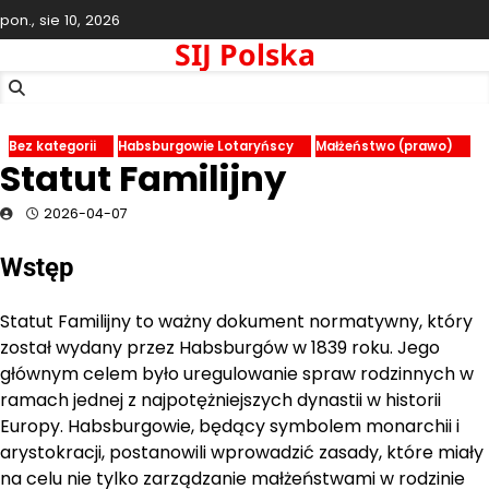
Skip
pon., sie 10, 2026
to
SIJ Polska
content
Bez kategorii
Habsburgowie Lotaryńscy
Małżeństwo (prawo)
Statut Familijny
2026-04-07
Wstęp
Statut Familijny to ważny dokument normatywny, który
został wydany przez Habsburgów w 1839 roku. Jego
głównym celem było uregulowanie spraw rodzinnych w
ramach jednej z najpotężniejszych dynastii w historii
Europy. Habsburgowie, będący symbolem monarchii i
arystokracji, postanowili wprowadzić zasady, które miały
na celu nie tylko zarządzanie małżeństwami w rodzinie