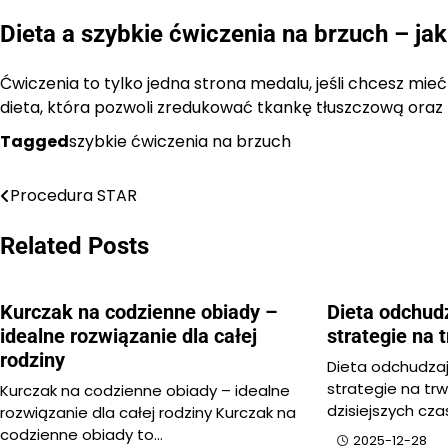
Dieta a szybkie ćwiczenia na brzuch – j
Ćwiczenia to tylko jedna strona medalu, jeśli chcesz mie
dieta, która pozwoli zredukować tkankę tłuszczową oraz
Tagged
szybkie ćwiczenia na brzuch
Procedura STAR
Nawigacja
wpisu
Related Posts
Kurczak na codzienne obiady –
Dieta odchud
idealne rozwiązanie dla całej
strategie na 
rodziny
Dieta odchudza
strategie na tr
Kurczak na codzienne obiady – idealne
dzisiejszych cz
rozwiązanie dla całej rodziny Kurczak na
codzienne obiady to…
2025-12-28