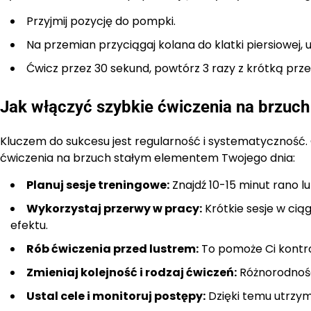
Przyjmij pozycję do pompki.
Na przemian przyciągaj kolana do klatki piersiowej,
Ćwicz przez 30 sekund, powtórz 3 razy z krótką prz
Jak włączyć szybkie ćwiczenia na brzuch
Kluczem do sukcesu jest regularność i systematyczność. 
ćwiczenia na brzuch stałym elementem Twojego dnia:
Planuj sesje treningowe:
Znajdź 10-15 minut rano l
Wykorzystaj przerwy w pracy:
Krótkie sesje w ci
efektu.
Rób ćwiczenia przed lustrem:
To pomoże Ci kontr
Zmieniaj kolejność i rodzaj ćwiczeń:
Różnorodność
Ustal cele i monitoruj postępy:
Dzięki temu utrzyma