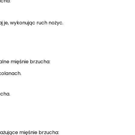
ucha:
j je, wykonując ruch nożyc.
alne mięśnie brzucha:
 kolanach.
ucha.
ażujące mięśnie brzucha: