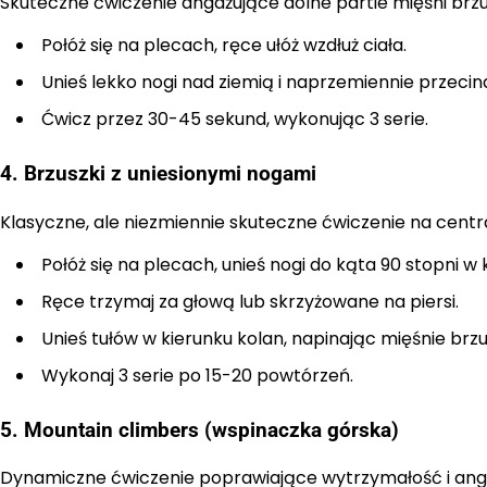
Skuteczne ćwiczenie angażujące dolne partie mięśni brz
Połóż się na plecach, ręce ułóż wzdłuż ciała.
Unieś lekko nogi nad ziemią i naprzemiennie przecina
Ćwicz przez 30-45 sekund, wykonując 3 serie.
4. Brzuszki z uniesionymi nogami
Klasyczne, ale niezmiennie skuteczne ćwiczenie na centr
Połóż się na plecach, unieś nogi do kąta 90 stopni w
Ręce trzymaj za głową lub skrzyżowane na piersi.
Unieś tułów w kierunku kolan, napinając mięśnie brz
Wykonaj 3 serie po 15-20 powtórzeń.
5. Mountain climbers (wspinaczka górska)
Dynamiczne ćwiczenie poprawiające wytrzymałość i ang