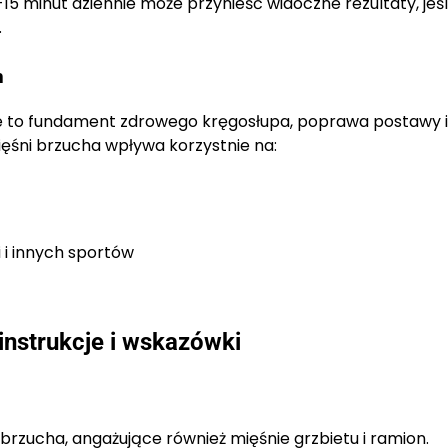
15 minut dziennie może przynieść widoczne rezultaty, jeśl
.
h
ore to fundament zdrowego kręgosłupa, poprawa postawy i
ięśni brzucha wpływa korzystnie na:
i innych sportów
instrukcje i wskazówki
brzucha, angażujące również mięśnie grzbietu i ramion.