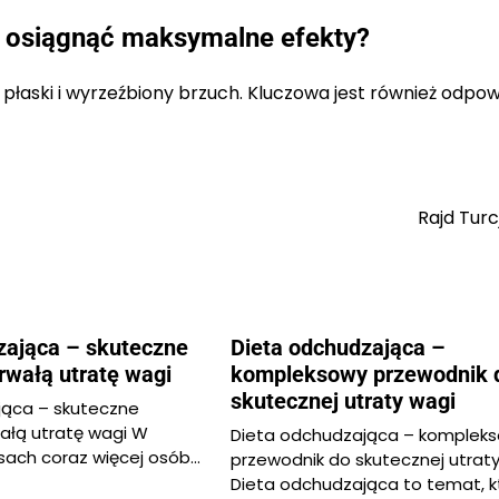
ak osiągnąć maksymalne efekty?
ć płaski i wyrzeźbiony brzuch. Kluczowa jest również odpo
Rajd Turc
zająca – skuteczne
Dieta odchudzająca –
trwałą utratę wagi
kompleksowy przewodnik 
skutecznej utraty wagi
jąca – skuteczne
wałą utratę wagi W
Dieta odchudzająca – komplek
asach coraz więcej osób…
przewodnik do skutecznej utrat
Dieta odchudzająca to temat, k