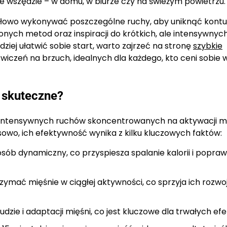
 wszędzie – w domu, w biurze czy na świeżym powietrzu.
łowo wykonywać poszczególne ruchy, aby uniknąć kontuzj
ych metod oraz inspiracji do krótkich, ale intensywnych 
ziej ułatwić sobie start, warto zajrzeć na stronę
szybkie
ćwiczeń na brzuch, idealnych dla każdego, kto ceni sobie
 skuteczne?
h, intensywnych ruchów skoncentrowanych na aktywacji m
o, ich efektywność wynika z kilku kluczowych faktów:
sób dynamiczny, co przyspiesza spalanie kalorii i popraw
zymać mięśnie w ciągłej aktywności, co sprzyja ich rozwoj
zie i adaptacji mięśni, co jest kluczowe dla trwałych ef