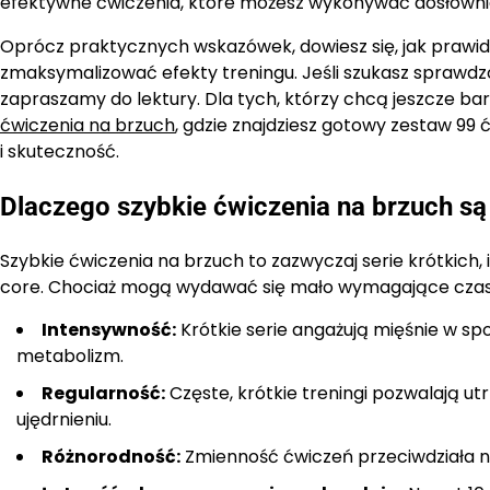
efektywne ćwiczenia, które możesz wykonywać dosłownie
Oprócz praktycznych wskazówek, dowiesz się, jak prawid
zmaksymalizować efekty treningu. Jeśli szukasz sprawdzon
zapraszamy do lektury. Dla tych, którzy chcą jeszcze bard
ćwiczenia na brzuch
, gdzie znajdziesz gotowy zestaw 99 
i skuteczność.
Dlaczego szybkie ćwiczenia na brzuch są
Szybkie ćwiczenia na brzuch to zazwyczaj serie krótkic
core. Chociaż mogą wydawać się mało wymagające czasow
Intensywność:
Krótkie serie angażują mięśnie w spo
metabolizm.
Regularność:
Częste, krótkie treningi pozwalają utr
ujędrnieniu.
Różnorodność:
Zmienność ćwiczeń przeciwdziała nud