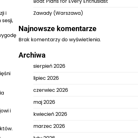
Boat Plans for Every Enthusiast
i i
Zawady (Warszawa)
sesji,
Najnowsze komentarze
 wygodę
Brak komentarzy do wyświetlenia.
Archiwa
sierpień 2026
ięśni
lipiec 2026
czerwiec 2026
ia
maj 2026
owi i
kwiecień 2026
marzec 2026
ektów.