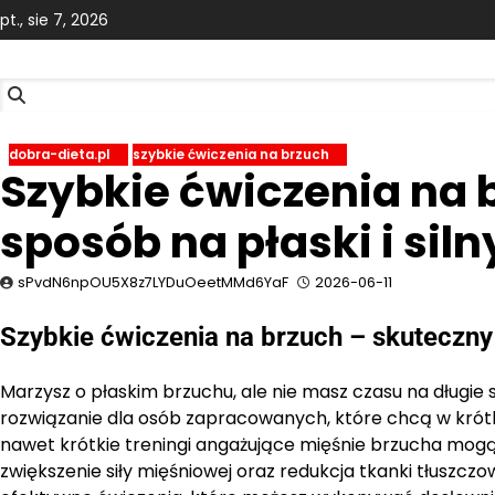
Skip
pt., sie 7, 2026
to
content
dobra-dieta.pl
szybkie ćwiczenia na brzuch
Szybkie ćwiczenia na 
sposób na płaski i siln
sPvdN6npOU5X8z7LYDuOeetMMd6YaF
2026-06-11
Szybkie ćwiczenia na brzuch – skuteczny 
Marzysz o płaskim brzuchu, ale nie masz czasu na długie 
rozwiązanie dla osób zapracowanych, które chcą w krótk
nawet krótkie treningi angażujące mięśnie brzucha mogą
zwiększenie siły mięśniowej oraz redukcja tkanki tłuszczo