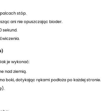
 palcach stóp.
nosząc ani nie opuszczając bioder.
0 sekund.
ćwiczenia.
s)
Jak je wykonać:
ne nad ziemią.
a boki, dotykając rękami podłoża po każdej stronie.
ę).