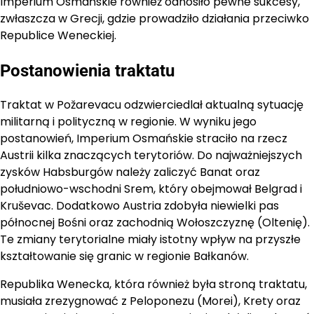
Imperium Osmańskie również odnosiło pewne sukcesy,
zwłaszcza w Grecji, gdzie prowadziło działania przeciwko
Republice Weneckiej.
Postanowienia traktatu
Traktat w Požarevacu odzwierciedlał aktualną sytuację
militarną i polityczną w regionie. W wyniku jego
postanowień, Imperium Osmańskie straciło na rzecz
Austrii kilka znaczących terytoriów. Do najważniejszych
zysków Habsburgów należy zaliczyć Banat oraz
południowo-wschodni Srem, który obejmował Belgrad i
Kruševac. Dodatkowo Austria zdobyła niewielki pas
północnej Bośni oraz zachodnią Wołoszczyznę (Oltenię).
Te zmiany terytorialne miały istotny wpływ na przyszłe
kształtowanie się granic w regionie Bałkanów.
Republika Wenecka, która również była stroną traktatu,
musiała zrezygnować z Peloponezu (Morei), Krety oraz