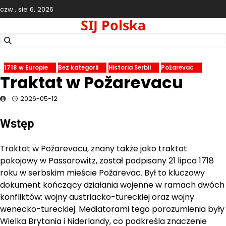
Skip
czw., sie 6, 2026
to
SIJ Polska
content
1718 w Europie
Bez kategorii
Historia Serbii
Požarevac
Traktat w Požarevacu
2026-05-12
Wstęp
Traktat w Požarevacu, znany także jako traktat
pokojowy w Passarowitz, został podpisany 21 lipca 1718
roku w serbskim mieście Požarevac. Był to kluczowy
dokument kończący działania wojenne w ramach dwóch
konfliktów: wojny austriacko-tureckiej oraz wojny
wenecko-tureckiej. Mediatorami tego porozumienia były
Wielka Brytania i Niderlandy, co podkreśla znaczenie