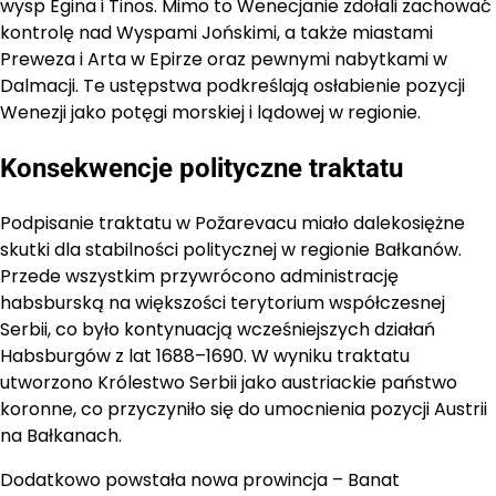
wysp Egina i Tinos. Mimo to Wenecjanie zdołali zachować
kontrolę nad Wyspami Jońskimi, a także miastami
Preweza i Arta w Epirze oraz pewnymi nabytkami w
Dalmacji. Te ustępstwa podkreślają osłabienie pozycji
Wenezji jako potęgi morskiej i lądowej w regionie.
Konsekwencje polityczne traktatu
Podpisanie traktatu w Požarevacu miało dalekosiężne
skutki dla stabilności politycznej w regionie Bałkanów.
Przede wszystkim przywrócono administrację
habsburską na większości terytorium współczesnej
Serbii, co było kontynuacją wcześniejszych działań
Habsburgów z lat 1688–1690. W wyniku traktatu
utworzono Królestwo Serbii jako austriackie państwo
koronne, co przyczyniło się do umocnienia pozycji Austrii
na Bałkanach.
Dodatkowo powstała nowa prowincja – Banat