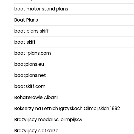
boat motor stand plans
Boat Plans
boat plans skiff
boat skiff
boat-plans.com
boatplans.eu
boatplans.net
boatskiff.com
Bohaterowie Albanii
Bokserzy na Letnich Igrzyskach Olimpijskich 1992
Brazylijscy medaliści olimpijscy
Brazylijscy siatkarze