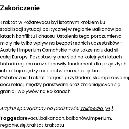
Zakończenie
Traktat w Požarevacu był istotnym krokiem ku
stabilizacji sytuacji politycznej w regionie Bałkanów po
latach konfliktu i chaosu. Ustalenia tego porozumienia
miały nie tylko wpływ na bezpośrednich uczestników –
Austrię i Imperium Osmańskie – ale także na układ sił
całej Europy. Pozostawiły one ślad na kolejnych latach
historii regionu oraz stanowiły fundament dla przyszłych
interakcji między mocarstwami europejskimi.
Ostatecznie traktat ten jest przykładem skomplikowanej
sieci relacji między państwami oraz zmieniających się
granic i wpływów na Bałkanach.
Artykuł sporządzony na podstawie:
Wikipedia (PL)
.
Tagged
arevacu
,
bałkanach
,
bałkanów
,
imperium
,
regionie
,
się
,
traktat
,
traktatu