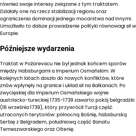
również swoje interesy związane z tym traktatem.
Działały one na rzecz stabilizacji regionu oraz
ograniczenia dominacji jednego mocarstwa nad innymi.
Umożliwiło to dalsze prowadzenie polityki równowagi sił w
Europie.
Późniejsze wydarzenia
Traktat w Požarevacu nie był jednak końcem sporów
między Habsburgami a Imperium Osmańskim. W
kolejnych latach doszło do nowych konfliktów, które
znów wpłynęły na granice i układ sił na Bałkanach. Po
zwycięskiej dla Imperium Osmańskiego wojnie
austriacko-tureckiej 1735–1739 zawarto pokój belgradzki
(18 września 1739), który przywrócił Turcji część
utraconych terytoriów: północną Bośnię, habsburską
Serbię z Belgradem, południową część Banatu
Temeszwarskiego oraz Oltenię.