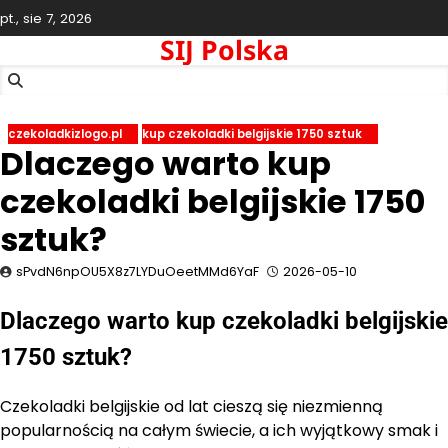
Skip
pt., sie 7, 2026
to
SIJ Polska
content
czekoladkizlogo.pl
kup czekoladki belgijskie 1750 sztuk
Dlaczego warto kup
czekoladki belgijskie 1750
sztuk?
sPvdN6npOU5X8z7LYDuOeetMMd6YaF
2026-05-10
Dlaczego warto kup czekoladki belgijskie
1750 sztuk?
Czekoladki belgijskie od lat cieszą się niezmienną
popularnością na całym świecie, a ich wyjątkowy smak i