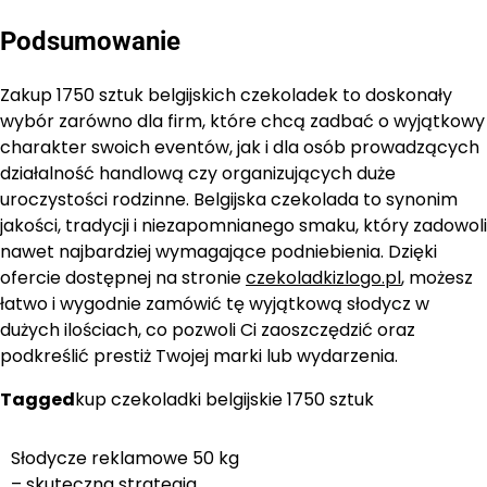
Podsumowanie
Zakup 1750 sztuk belgijskich czekoladek to doskonały
wybór zarówno dla firm, które chcą zadbać o wyjątkowy
charakter swoich eventów, jak i dla osób prowadzących
działalność handlową czy organizujących duże
uroczystości rodzinne. Belgijska czekolada to synonim
jakości, tradycji i niezapomnianego smaku, który zadowoli
nawet najbardziej wymagające podniebienia. Dzięki
ofercie dostępnej na stronie
czekoladkizlogo.pl
, możesz
łatwo i wygodnie zamówić tę wyjątkową słodycz w
dużych ilościach, co pozwoli Ci zaoszczędzić oraz
podkreślić prestiż Twojej marki lub wydarzenia.
Tagged
kup czekoladki belgijskie 1750 sztuk
Słodycze reklamowe 50 kg
Nawigacja
– skuteczna strategia