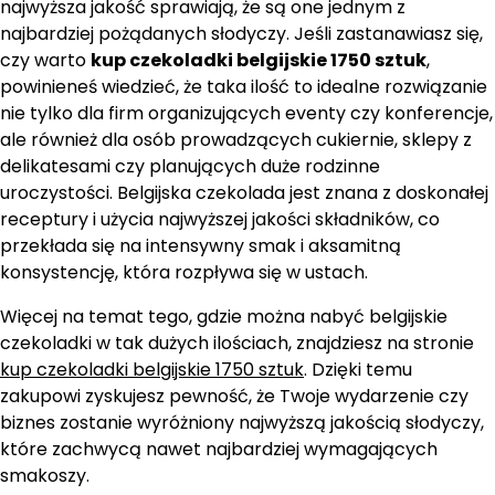
najwyższa jakość sprawiają, że są one jednym z
najbardziej pożądanych słodyczy. Jeśli zastanawiasz się,
czy warto
kup czekoladki belgijskie 1750 sztuk
,
powinieneś wiedzieć, że taka ilość to idealne rozwiązanie
nie tylko dla firm organizujących eventy czy konferencje,
ale również dla osób prowadzących cukiernie, sklepy z
delikatesami czy planujących duże rodzinne
uroczystości. Belgijska czekolada jest znana z doskonałej
receptury i użycia najwyższej jakości składników, co
przekłada się na intensywny smak i aksamitną
konsystencję, która rozpływa się w ustach.
Więcej na temat tego, gdzie można nabyć belgijskie
czekoladki w tak dużych ilościach, znajdziesz na stronie
kup czekoladki belgijskie 1750 sztuk
. Dzięki temu
zakupowi zyskujesz pewność, że Twoje wydarzenie czy
biznes zostanie wyróżniony najwyższą jakością słodyczy,
które zachwycą nawet najbardziej wymagających
smakoszy.