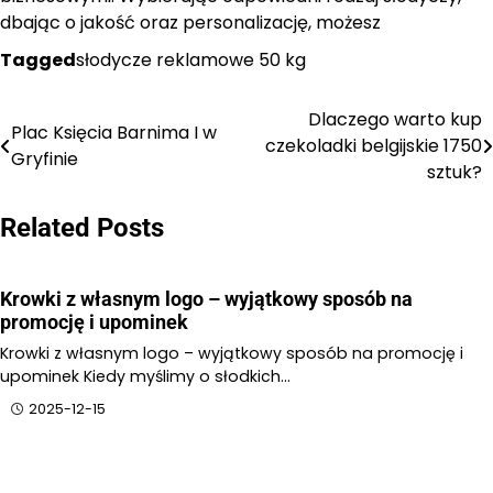
dbając o jakość oraz personalizację, możesz
Tagged
słodycze reklamowe 50 kg
Dlaczego warto kup
Nawigacja
Plac Księcia Barnima I w
czekoladki belgijskie 1750
Gryfinie
wpisu
sztuk?
Related Posts
Krowki z własnym logo – wyjątkowy sposób na
promocję i upominek
Krowki z własnym logo – wyjątkowy sposób na promocję i
upominek Kiedy myślimy o słodkich…
2025-12-15