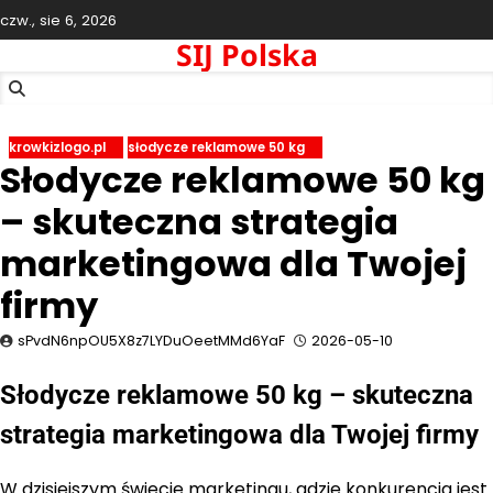
Skip
czw., sie 6, 2026
to
SIJ Polska
content
krowkizlogo.pl
słodycze reklamowe 50 kg
Słodycze reklamowe 50 kg
– skuteczna strategia
marketingowa dla Twojej
firmy
sPvdN6npOU5X8z7LYDuOeetMMd6YaF
2026-05-10
Słodycze reklamowe 50 kg – skuteczna
strategia marketingowa dla Twojej firmy
W dzisiejszym świecie marketingu, gdzie konkurencja jest