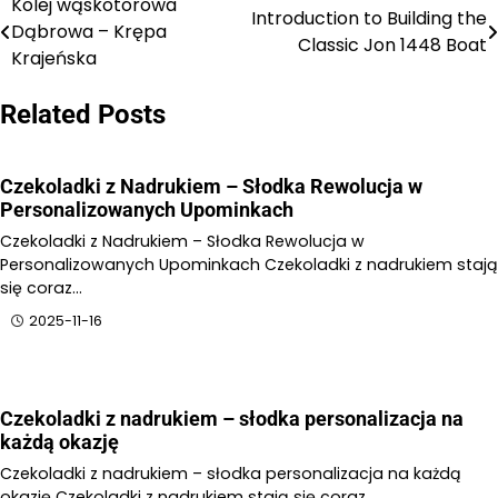
Kolej wąskotorowa
Nawigacja
Introduction to Building the
Dąbrowa – Krępa
Classic Jon 1448 Boat
wpisu
Krajeńska
Related Posts
Czekoladki z Nadrukiem – Słodka Rewolucja w
Personalizowanych Upominkach
Czekoladki z Nadrukiem – Słodka Rewolucja w
Personalizowanych Upominkach Czekoladki z nadrukiem stają
się coraz…
2025-11-16
Czekoladki z nadrukiem – słodka personalizacja na
każdą okazję
Czekoladki z nadrukiem – słodka personalizacja na każdą
okazję Czekoladki z nadrukiem stają się coraz…