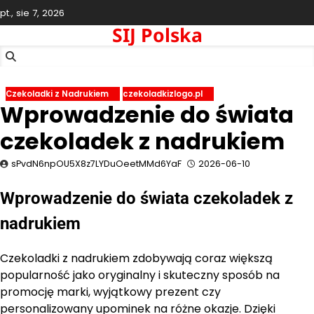
Skip
pt., sie 7, 2026
to
SIJ Polska
content
Czekoladki z Nadrukiem
czekoladkizlogo.pl
Wprowadzenie do świata
czekoladek z nadrukiem
sPvdN6npOU5X8z7LYDuOeetMMd6YaF
2026-06-10
Wprowadzenie do świata czekoladek z
nadrukiem
Czekoladki z nadrukiem zdobywają coraz większą
popularność jako oryginalny i skuteczny sposób na
promocję marki, wyjątkowy prezent czy
personalizowany upominek na różne okazje. Dzięki